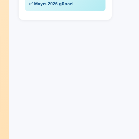
✅ Mayıs 2026 güncel