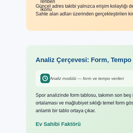
Güncel adres takibi yalnızca erişim kolaylığı d
Sahte alan adları üzerinden gerçekleştirilen kim
Analiz Çerçevesi: Form, Tempo 
Analiz modülü — form ve tempo verileri
Spor analizinde form tablosu, takımın son beş i
ortalaması ve mağlubiyet sıklığı temel form göst
anlamlı bir tablo ortaya çıkar.
Ev Sahibi Faktörü