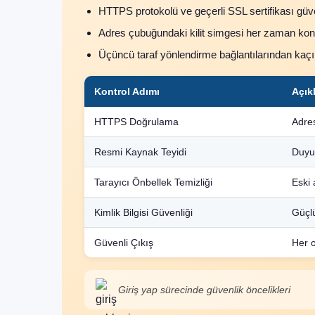
HTTPS protokolü ve geçerli SSL sertifikası güve
Adres çubuğundaki kilit simgesi her zaman kontr
Üçüncü taraf yönlendirme bağlantılarından kaçın
Kontrol Adımı
Açık
HTTPS Doğrulama
Adres
Resmi Kaynak Teyidi
Duyu
Tarayıcı Önbellek Temizliği
Eski 
Kimlik Bilgisi Güvenliği
Güçlü
Güvenli Çıkış
Her o
Giriş yap sürecinde güvenlik öncelikleri