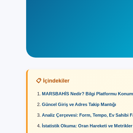
📋 İçindekiler
MARSBAHİS Nedir? Bilgi Platformu Konu
Güncel Giriş ve Adres Takip Mantığı
Analiz Çerçevesi: Form, Tempo, Ev Sahibi F
İstatistik Okuma: Oran Hareketi ve Metrikler