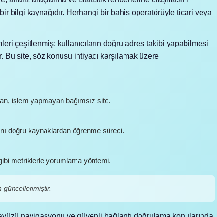
r bilgi kaynağıdır. Herhangi bir bahis operatörüyle ticari veya
emleri çeşitlenmiş; kullanıcıların doğru adres takibi yapabilmesi
ır. Bu site, söz konusu ihtiyacı karşılamak üzere
 sunan, işlem yapmayan bağımsız site.
rını doğru kaynaklardan öğrenme süreci.
 gibi metriklerle yorumlama yöntemi.
n güncellenmiştir.
 arayüzü navigasyonu ve güvenli bağlantı doğrulama konularında