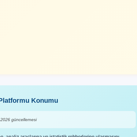
 Platformu Konumu
 2026
güncellemesi
ine, analiz araçlarına ve istatistik rehberlerine ulaşmasını