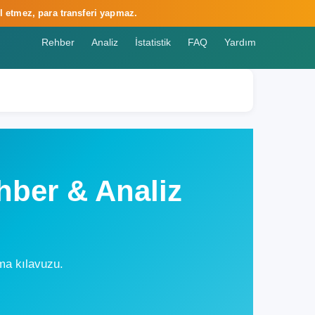
l etmez, para transferi yapmaz.
Rehber
Analiz
İstatistik
FAQ
Yardım
ber & Analiz
uma kılavuzu.