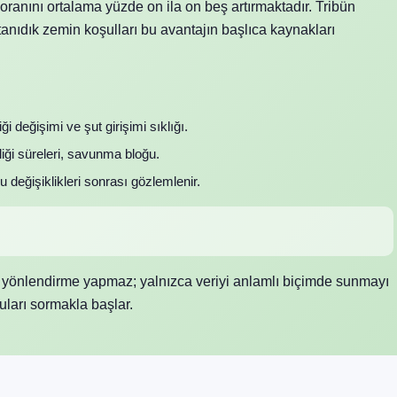
t oranını ortalama yüzde on ila on beş artırmaktadır. Tribün
nıdık zemin koşulları bu avantajın başlıca kaynakları
 değişimi ve şut girişimi sıklığı.
ği süreleri, savunma bloğu.
 değişiklikleri sonrası gözlemlenir.
in yönlendirme yapmaz; yalnızca veriyi anlamlı biçimde sunmayı
uları sormakla başlar.