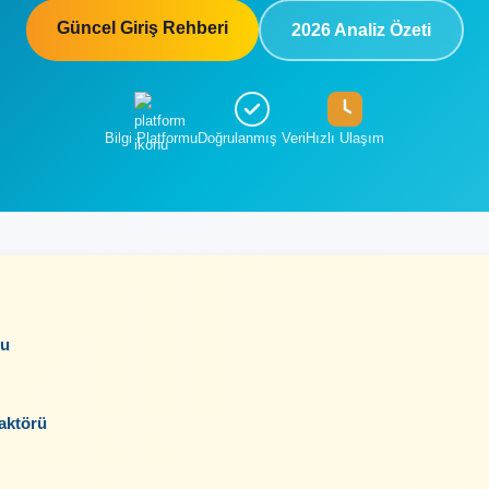
Güncel Giriş Rehberi
2026 Analiz Özeti
Bilgi Platformu
Doğrulanmış Veri
Hızlı Ulaşım
mu
aktörü