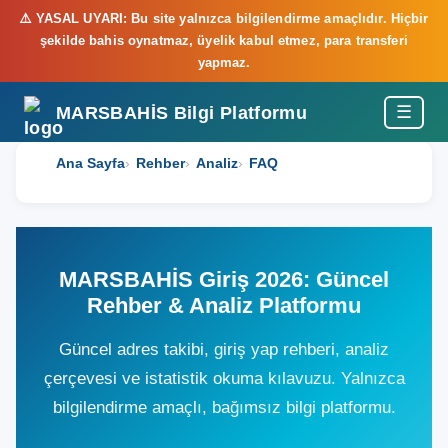
⚠️ YASAL UYARI: Bu site yalnızca bilgilendirme amaçlıdır. Hiçbir
şekilde bahis oynatmaz, üyelik kabul etmez, para transferi
yapmaz.
MARSBAHİS Bilgi Platformu
☰
Ana Sayfa
Rehber
Analiz
FAQ
MARSBAHİS Giriş 2026: Güncel
Rehber & Analiz Platformu
Güncel adres takibi, giriş yap rehberi, analiz
çerçevesi ve istatistik okuma kılavuzu. Yalnızca
bilgilendirme amaçlı, bağımsız bilgi platformu.