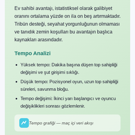
Ev sahibi avantajı, istatistiksel olarak galibiyet
oranını ortalama yüzde on ila on beş artırmaktadır.
Tribün desteği, seyahat yorgunluğunun olmaması
ve tanıdık zemin koşulları bu avantajın başlıca
kaynakları arasındadır.
Tempo Analizi
Yüksek tempo: Dakika başına düşen top sahipliği
değişimi ve şut girişimi sıklığı.
Düşük tempo: Pozisyonel oyun, uzun top sahipliği
süreleri, savunma bloğu.
Tempo değişimi: İkinci yarı başlangıcı ve oyuncu
değişiklikleri sonrası gözlemlenir.
Tempo grafiği — maç içi veri akışı