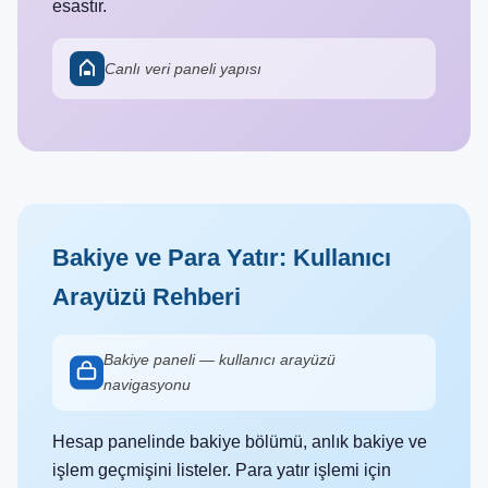
esastır.
Canlı veri paneli yapısı
Bakiye ve Para Yatır: Kullanıcı
Arayüzü Rehberi
Bakiye paneli — kullanıcı arayüzü
navigasyonu
Hesap panelinde bakiye bölümü, anlık bakiye ve
işlem geçmişini listeler. Para yatır işlemi için