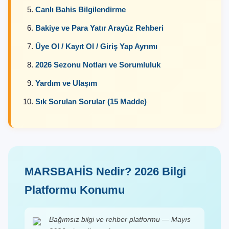
Canlı Bahis Bilgilendirme
Bakiye ve Para Yatır Arayüz Rehberi
Üye Ol / Kayıt Ol / Giriş Yap Ayrımı
2026 Sezonu Notları ve Sorumluluk
Yardım ve Ulaşım
Sık Sorulan Sorular (15 Madde)
MARSBAHİS Nedir? 2026 Bilgi
Platformu Konumu
Bağımsız bilgi ve rehber platformu —
Mayıs