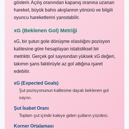
gösterir. Açılış oranından kapanış oranına uzanan
hareket, büyük bahis akışlarının yönünü ve bilgili
oyuncu hareketlerini yansıtabilir.
xG (Beklenen Gol) Metriği
xG, bir şutun gole dönüşme olasılığını pozisyon
kalitesine göre hesaplayan istatistiksel bir
metriktir. Gerçek gol sayısından yüksek xG değeri,
takımın şans faktörüyle az gol attığına işaret
edebilir.
xG (Expected Goals)
Şut pozisyonunun kalitesine dayalı beklenen gol
sayısı.
Şut İsabet Oranı
Toplam şut içinde kaleye giden şutların yüzdesi.
Korner Ortalaması