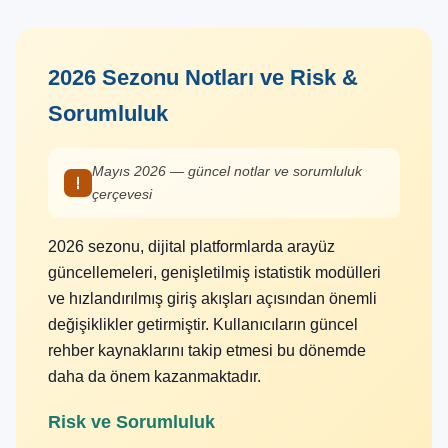
2026 Sezonu Notları ve Risk &
Sorumluluk
Mayıs 2026
— güncel notlar ve sorumluluk
çerçevesi
2026 sezonu, dijital platformlarda arayüz
güncellemeleri, genişletilmiş istatistik modülleri
ve hızlandırılmış giriş akışları açısından önemli
değişiklikler getirmiştir. Kullanıcıların güncel
rehber kaynaklarını takip etmesi bu dönemde
daha da önem kazanmaktadır.
Risk ve Sorumluluk