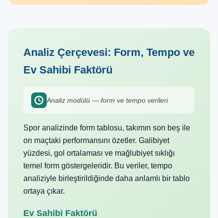
Analiz Çerçevesi: Form, Tempo ve
Ev Sahibi Faktörü
Analiz modülü — form ve tempo verileri
Spor analizinde form tablosu, takımın son beş ile
on maçtaki performansını özetler. Galibiyet
yüzdesi, gol ortalaması ve mağlubiyet sıklığı
temel form göstergeleridir. Bu veriler, tempo
analiziyle birleştirildiğinde daha anlamlı bir tablo
ortaya çıkar.
Ev Sahibi Faktörü