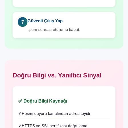
Güvenli Çıkış Yap
7
İşlem sonrası oturumu kapat.
Doğru Bilgi vs. Yanıltıcı Sinyal
✅ Doğru Bilgi Kaynağı
✔
Resmi duyuru kanalından adres teyidi
✔
HTTPS ve SSL sertifikası doğrulama