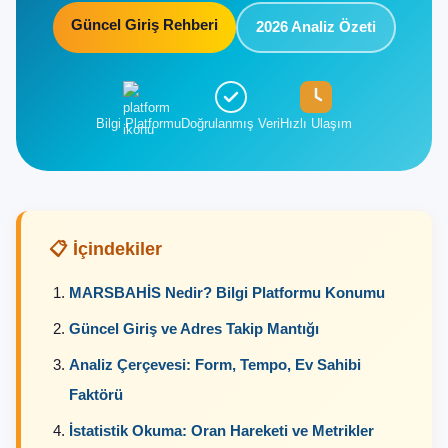
Güncel Giriş Rehberi
2026 Analiz Özeti
Bilgi Platformu
Doğrulanmış Veri
Hızlı Ulaşım
📋 İçindekiler
MARSBAHİS Nedir? Bilgi Platformu Konumu
Güncel Giriş ve Adres Takip Mantığı
Analiz Çerçevesi: Form, Tempo, Ev Sahibi
Faktörü
İstatistik Okuma: Oran Hareketi ve Metrikler