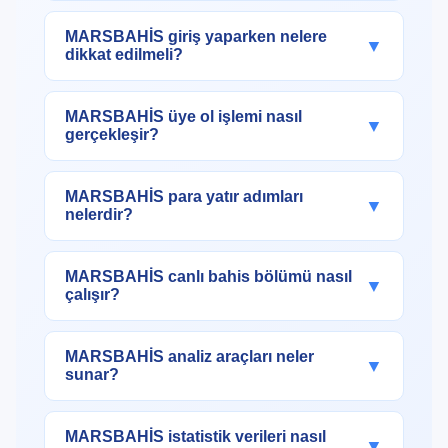
MARSBAHİS giriş yaparken nelere
▼
dikkat edilmeli?
MARSBAHİS üye ol işlemi nasıl
▼
gerçekleşir?
MARSBAHİS para yatır adımları
▼
nelerdir?
MARSBAHİS canlı bahis bölümü nasıl
▼
çalışır?
MARSBAHİS analiz araçları neler
▼
sunar?
MARSBAHİS istatistik verileri nasıl
▼