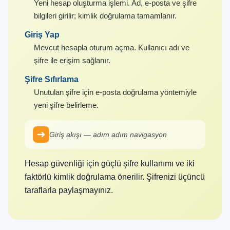
Yeni hesap oluşturma işlemi. Ad, e-posta ve şifre
bilgileri girilir; kimlik doğrulama tamamlanır.
Giriş Yap
Mevcut hesapla oturum açma. Kullanıcı adı ve
şifre ile erişim sağlanır.
Şifre Sıfırlama
Unutulan şifre için e-posta doğrulama yöntemiyle
yeni şifre belirleme.
Giriş akışı — adım adım navigasyon
Hesap güvenliği için güçlü şifre kullanımı ve iki
faktörlü kimlik doğrulama önerilir. Şifrenizi üçüncü
taraflarla paylaşmayınız.