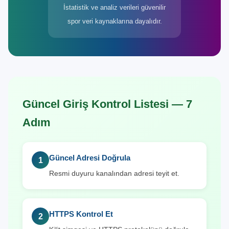
İstatistik ve analiz verileri güvenilir
spor veri kaynaklarına dayalıdır.
Güncel Giriş Kontrol Listesi — 7
Adım
Güncel Adresi Doğrula
1
Resmi duyuru kanalından adresi teyit et.
HTTPS Kontrol Et
2