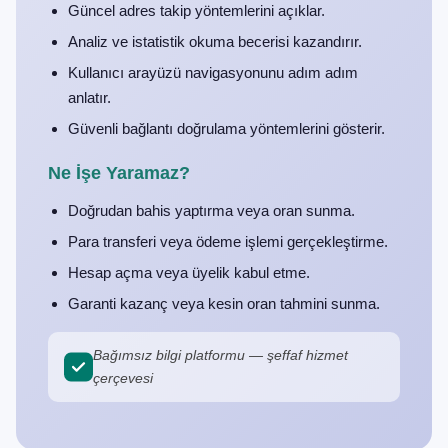
Güncel adres takip yöntemlerini açıklar.
Analiz ve istatistik okuma becerisi kazandırır.
Kullanıcı arayüzü navigasyonunu adım adım
anlatır.
Güvenli bağlantı doğrulama yöntemlerini gösterir.
Ne İşe Yaramaz?
Doğrudan bahis yaptırma veya oran sunma.
Para transferi veya ödeme işlemi gerçekleştirme.
Hesap açma veya üyelik kabul etme.
Garanti kazanç veya kesin oran tahmini sunma.
Bağımsız bilgi platformu — şeffaf hizmet
çerçevesi