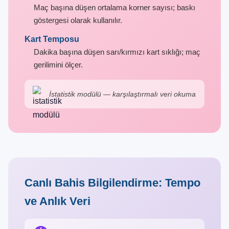
Maç başına düşen ortalama korner sayısı; baskı
göstergesi olarak kullanılır.
Kart Temposu
Dakika başına düşen sarı/kırmızı kart sıklığı; maç
gerilimini ölçer.
İstatistik modülü — karşılaştırmalı veri okuma
Canlı Bahis Bilgilendirme: Tempo
ve Anlık Veri