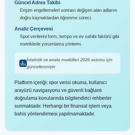
Güncel Adres Takibi
Erişim engellemeleri sonrası değişen alan adlarını
doğru kaynaklardan öğrenme süreci.
Analiz Çerçevesi
Spor verilerini form, tempo ve ev sahibi faktörü gibi
metriklerle yorumlama yöntemi.
İstatistik ve analiz modülleri 2026 sezonu için
güncellenmiştir.
Platform içeriği; spor verisi okuma, kullanıcı
arayüzü navigasyonu ve güvenli bağlantı
doğrulama konularında bilgilendirici rehberler
sunmaktadır. Herhangi bir finansal işlem veya
bahis yönlendirmesi yapılmamaktadır.