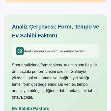
Analiz Çerçevesi: Form, Tempo ve
Ev Sahibi Faktörü
Analiz modülü — form ve tempo verileri
Spor analizinde form tablosu, takımın son beş ile
on maçtaki performansını özetler. Galibiyet
yüzdesi, gol ortalaması ve mağlubiyet sıklığı
temel form göstergeleridir. Bu veriler, tempo
analiziyle birleştirildiğinde daha anlamlı bir tablo
ortaya çıkar.
Ev Sahibi Faktörü