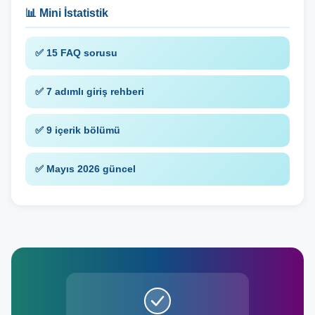
📊 Mini İstatistik
✅ 15 FAQ sorusu
✅ 7 adımlı giriş rehberi
✅ 9 içerik bölümü
✅ Mayıs 2026 güncel