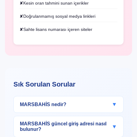
✘
Kesin oran tahmini sunan içerikler
✘
Doğrulanmamış sosyal medya linkleri
✘
Sahte lisans numarası içeren siteler
Sık Sorulan Sorular
▼
MARSBAHİS nedir?
MARSBAHİS güncel giriş adresi nasıl
▼
bulunur?