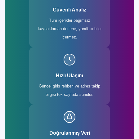
Güvenli Analiz
Tüm içerikler bağımsız
kaynaklardan derlenir; yanıltıcı bilgi
içermez.
Hızlı Ulaşım
Güncel giriş rehberi ve adres takip
bilgisi tek sayfada sunulur.
Doğrulanmış Veri