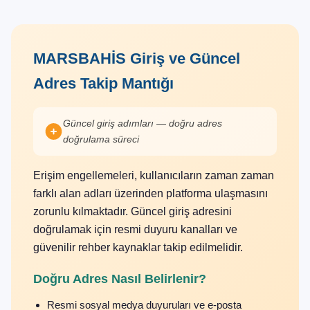
MARSBAHİS Giriş ve Güncel
Adres Takip Mantığı
Güncel giriş adımları — doğru adres
doğrulama süreci
Erişim engellemeleri, kullanıcıların zaman zaman
farklı alan adları üzerinden platforma ulaşmasını
zorunlu kılmaktadır. Güncel giriş adresini
doğrulamak için resmi duyuru kanalları ve
güvenilir rehber kaynaklar takip edilmelidir.
Doğru Adres Nasıl Belirlenir?
Resmi sosyal medya duyuruları ve e-posta