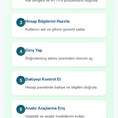
Kilit simgesi ve HTTPS protokolünü doğrula.
Hesap Bilgilerini Hazırla
3
Kullanıcı adı ve şifreni güvenli sakla.
Giriş Yap
4
Doğrulanmış adres üzerinden oturum aç.
Bakiyeyi Kontrol Et
5
Hesap panelinde bakiye ve bilgileri doğrula.
Analiz Araçlarına Eriş
6
İstatistik ve analiz modüllerini kullan.