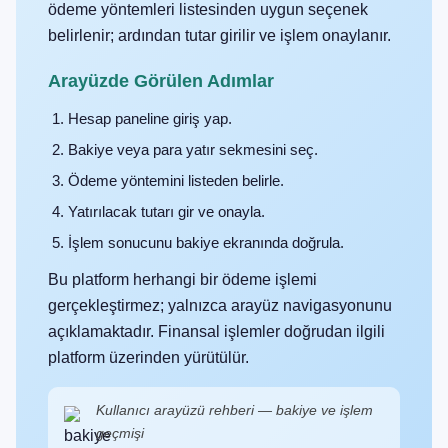
ödeme yöntemleri listesinden uygun seçenek
belirlenir; ardından tutar girilir ve işlem onaylanır.
Arayüzde Görülen Adımlar
Hesap paneline giriş yap.
Bakiye veya para yatır sekmesini seç.
Ödeme yöntemini listeden belirle.
Yatırılacak tutarı gir ve onayla.
İşlem sonucunu bakiye ekranında doğrula.
Bu platform herhangi bir ödeme işlemi
gerçekleştirmez; yalnızca arayüz navigasyonunu
açıklamaktadır. Finansal işlemler doğrudan ilgili
platform üzerinden yürütülür.
Kullanıcı arayüzü rehberi — bakiye ve işlem
geçmişi