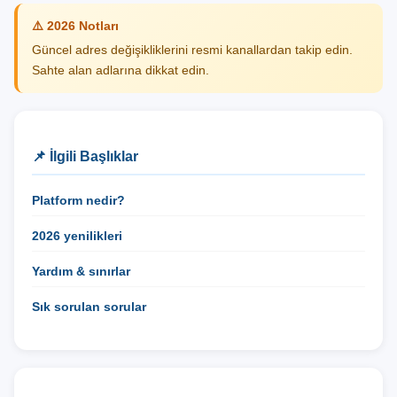
⚠️ 2026 Notları
Güncel adres değişikliklerini resmi kanallardan takip edin.
Sahte alan adlarına dikkat edin.
📌 İlgili Başlıklar
Platform nedir?
2026 yenilikleri
Yardım & sınırlar
Sık sorulan sorular