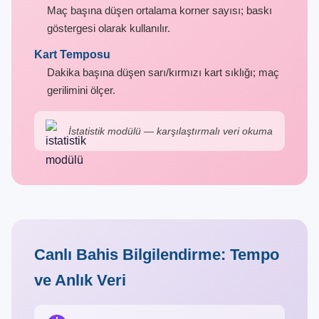
Maç başına düşen ortalama korner sayısı; baskı
göstergesi olarak kullanılır.
Kart Temposu
Dakika başına düşen sarı/kırmızı kart sıklığı; maç
gerilimini ölçer.
İstatistik modülü — karşılaştırmalı veri okuma
Canlı Bahis Bilgilendirme: Tempo
ve Anlık Veri