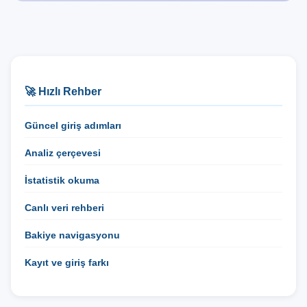
🚀 Hızlı Rehber
Güncel giriş adımları
Analiz çerçevesi
İstatistik okuma
Canlı veri rehberi
Bakiye navigasyonu
Kayıt ve giriş farkı