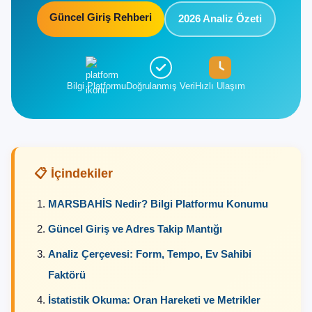
Güncel Giriş Rehberi
2026 Analiz Özeti
Bilgi Platformu
Doğrulanmış Veri
Hızlı Ulaşım
📋 İçindekiler
MARSBAHİS Nedir? Bilgi Platformu Konumu
Güncel Giriş ve Adres Takip Mantığı
Analiz Çerçevesi: Form, Tempo, Ev Sahibi
Faktörü
İstatistik Okuma: Oran Hareketi ve Metrikler