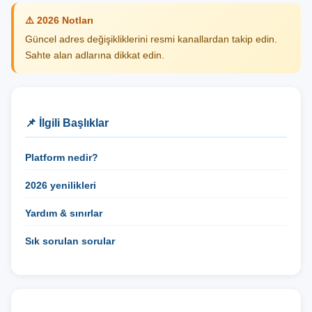
⚠️ 2026 Notları
Güncel adres değişikliklerini resmi kanallardan takip edin.
Sahte alan adlarına dikkat edin.
📌 İlgili Başlıklar
Platform nedir?
2026 yenilikleri
Yardım & sınırlar
Sık sorulan sorular