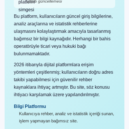
2026
güncellemesi
Bu platform, kullanıcıların güncel giriş bilgilerine,
analiz araçlarına ve istatistik rehberlerine
ulaşmasını kolaylaştırmak amacıyla tasarlanmış
bağımsız bir bilgi kaynağıdır. Herhangi bir bahis
operatörüyle ticari veya hukuki bağı
bulunmamaktadır.
2026 itibarıyla dijital platformlara erişim
yöntemleri çeşitlenmiş; kullanıcıların doğru adres
takibi yapabilmesi için güvenilir rehber
kaynaklara ihtiyaç artmıştır. Bu site, söz konusu
ihtiyacı karşılamak üzere yapılandırılmıştır.
Bilgi Platformu
Kullanıcıya rehber, analiz ve istatistik içeriği sunan,
işlem yapmayan bağımsız site.