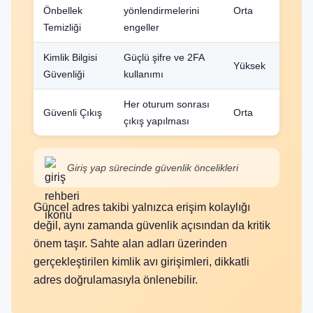
Önbellek
yönlendirmelerini
Orta
Temizliği
engeller
Kimlik Bilgisi
Güçlü şifre ve 2FA
Yüksek
Güvenliği
kullanımı
Her oturum sonrası
Güvenli Çıkış
Orta
çıkış yapılması
Giriş yap sürecinde güvenlik öncelikleri
Güncel adres takibi yalnızca erişim kolaylığı
değil, aynı zamanda güvenlik açısından da kritik
önem taşır. Sahte alan adları üzerinden
gerçekleştirilen kimlik avı girişimleri, dikkatli
adres doğrulamasıyla önlenebilir.