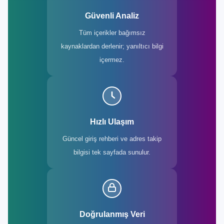
Güvenli Analiz
Tüm içerikler bağımsız
kaynaklardan derlenir; yanıltıcı bilgi
içermez.
Hızlı Ulaşım
Güncel giriş rehberi ve adres takip
bilgisi tek sayfada sunulur.
Doğrulanmış Veri