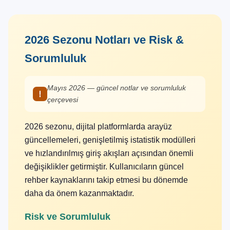
2026 Sezonu Notları ve Risk &
Sorumluluk
Mayıs 2026
— güncel notlar ve sorumluluk
çerçevesi
2026 sezonu, dijital platformlarda arayüz
güncellemeleri, genişletilmiş istatistik modülleri
ve hızlandırılmış giriş akışları açısından önemli
değişiklikler getirmiştir. Kullanıcıların güncel
rehber kaynaklarını takip etmesi bu dönemde
daha da önem kazanmaktadır.
Risk ve Sorumluluk