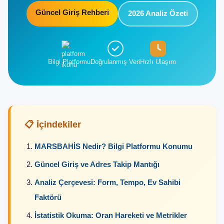
Güncel Giriş Rehberi
2026 Analiz Özeti
Bilgi Platformu
Doğrulanmış Veri
Hızlı Ulaşım
📋 İçindekiler
MARSBAHİS Nedir? Bilgi Platformu Konumu
Güncel Giriş ve Adres Takip Mantığı
Analiz Çerçevesi: Form, Tempo, Ev Sahibi
Faktörü
İstatistik Okuma: Oran Hareketi ve Metrikler