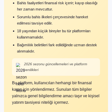
Bahis faaliyetleri finansal risk içerir; kayıp olasılığı
her zaman mevcuttur.
Sorumlu bahis ilkeleri çerçevesinde hareket
edilmesi tavsiye edilir.
18 yaşından küçük bireyler bu tür platformları
kullanmamalıdır.
Bağımlılık belirtileri fark edildiğinde uzman destek
alınmalıdır.
2026 sezonu güncellemeleri ve platform
yenilikleri
Bu platform, kullanıcıları herhangi bir finansal
kararı için yönlendirmez. Sunulan tüm bilgiler
yalnızca genel bilgilendirme amacı taşır ve kişisel
yatırım tavsiyesi niteliği içermez.