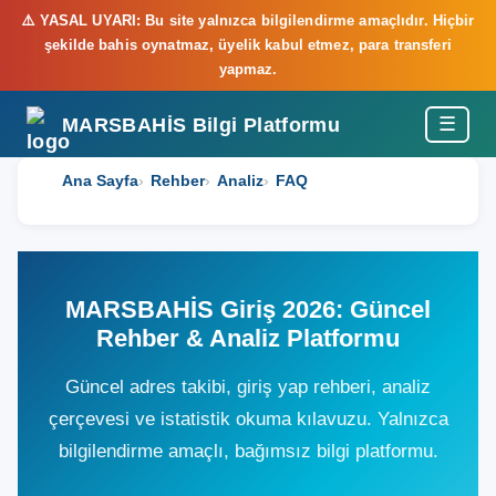
⚠️ YASAL UYARI: Bu site yalnızca bilgilendirme amaçlıdır. Hiçbir
şekilde bahis oynatmaz, üyelik kabul etmez, para transferi
yapmaz.
MARSBAHİS Bilgi Platformu
☰
Ana Sayfa
Rehber
Analiz
FAQ
MARSBAHİS Giriş 2026: Güncel
Rehber & Analiz Platformu
Güncel adres takibi, giriş yap rehberi, analiz
çerçevesi ve istatistik okuma kılavuzu. Yalnızca
bilgilendirme amaçlı, bağımsız bilgi platformu.