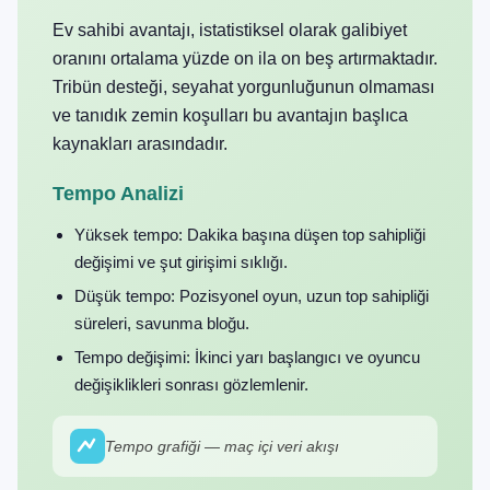
Ev sahibi avantajı, istatistiksel olarak galibiyet
oranını ortalama yüzde on ila on beş artırmaktadır.
Tribün desteği, seyahat yorgunluğunun olmaması
ve tanıdık zemin koşulları bu avantajın başlıca
kaynakları arasındadır.
Tempo Analizi
Yüksek tempo: Dakika başına düşen top sahipliği
değişimi ve şut girişimi sıklığı.
Düşük tempo: Pozisyonel oyun, uzun top sahipliği
süreleri, savunma bloğu.
Tempo değişimi: İkinci yarı başlangıcı ve oyuncu
değişiklikleri sonrası gözlemlenir.
Tempo grafiği — maç içi veri akışı