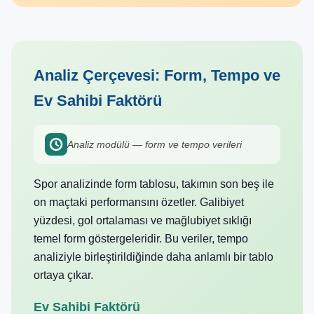
Analiz Çerçevesi: Form, Tempo ve
Ev Sahibi Faktörü
Analiz modülü — form ve tempo verileri
Spor analizinde form tablosu, takımın son beş ile
on maçtaki performansını özetler. Galibiyet
yüzdesi, gol ortalaması ve mağlubiyet sıklığı
temel form göstergeleridir. Bu veriler, tempo
analiziyle birleştirildiğinde daha anlamlı bir tablo
ortaya çıkar.
Ev Sahibi Faktörü