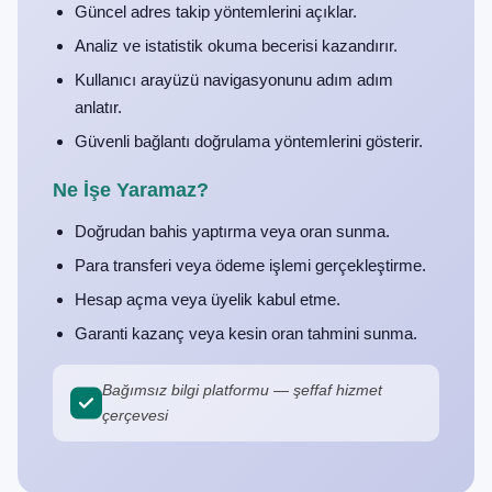
Güncel adres takip yöntemlerini açıklar.
Analiz ve istatistik okuma becerisi kazandırır.
Kullanıcı arayüzü navigasyonunu adım adım
anlatır.
Güvenli bağlantı doğrulama yöntemlerini gösterir.
Ne İşe Yaramaz?
Doğrudan bahis yaptırma veya oran sunma.
Para transferi veya ödeme işlemi gerçekleştirme.
Hesap açma veya üyelik kabul etme.
Garanti kazanç veya kesin oran tahmini sunma.
Bağımsız bilgi platformu — şeffaf hizmet
çerçevesi