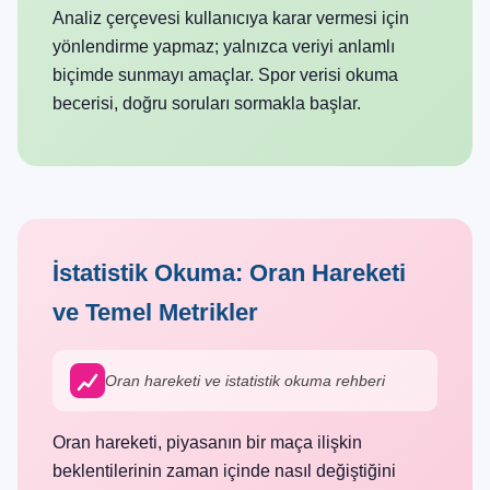
Analiz çerçevesi kullanıcıya karar vermesi için
yönlendirme yapmaz; yalnızca veriyi anlamlı
biçimde sunmayı amaçlar. Spor verisi okuma
becerisi, doğru soruları sormakla başlar.
İstatistik Okuma: Oran Hareketi
ve Temel Metrikler
Oran hareketi ve istatistik okuma rehberi
Oran hareketi, piyasanın bir maça ilişkin
beklentilerinin zaman içinde nasıl değiştiğini