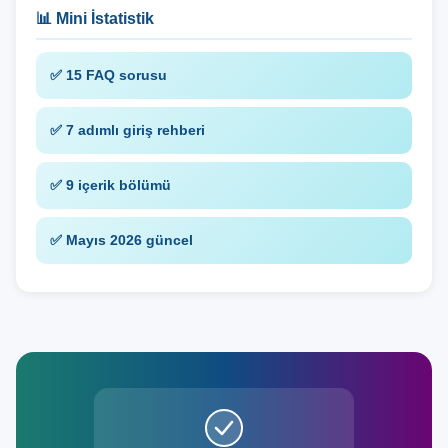
📊 Mini İstatistik
✅ 15 FAQ sorusu
✅ 7 adımlı giriş rehberi
✅ 9 içerik bölümü
✅ Mayıs 2026 güncel