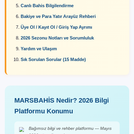
Canlı Bahis Bilgilendirme
Bakiye ve Para Yatır Arayüz Rehberi
Üye Ol / Kayıt Ol / Giriş Yap Ayrımı
2026 Sezonu Notları ve Sorumluluk
Yardım ve Ulaşım
Sık Sorulan Sorular (15 Madde)
MARSBAHİS Nedir? 2026 Bilgi
Platformu Konumu
Bağımsız bilgi ve rehber platformu —
Mayıs